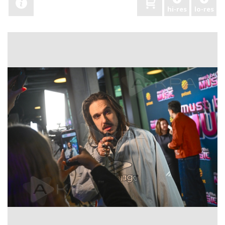
hi-res
lo-res