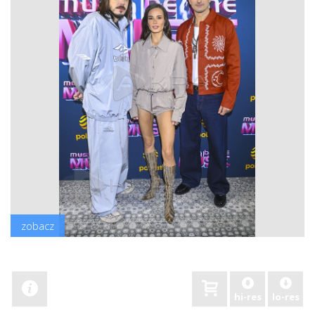
zobacz
hi-res
lo-res