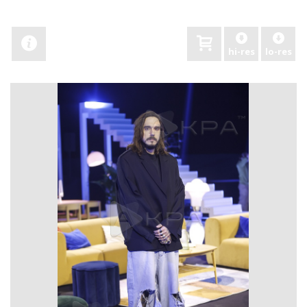
hi-res
lo-res