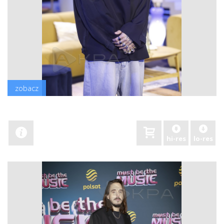
zobacz
hi-res
lo-res