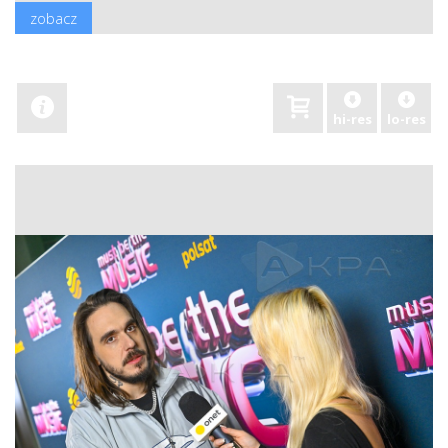
zobacz
hi-res
lo-res