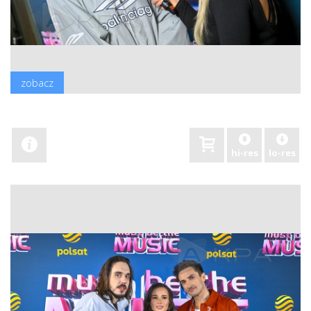
zobacz
hi-res
lo-res