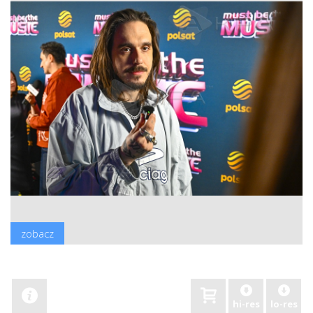
zobacz
hi-res
lo-res