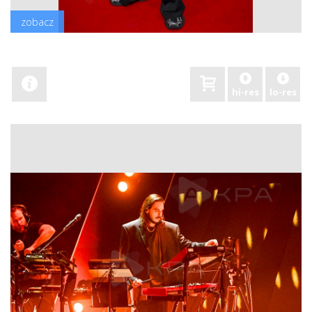
zobacz
hi-res
lo-res