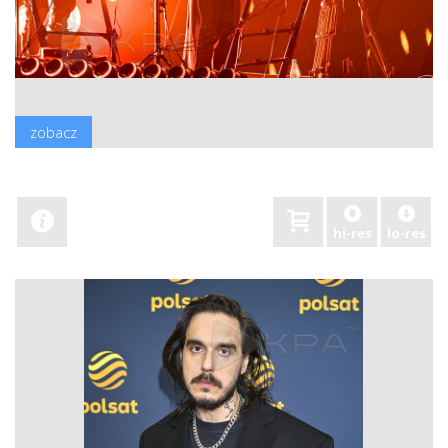
zobacz
hi-res
lo-res