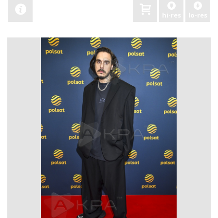
hi-res
lo-res