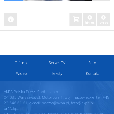
hi-res
lo-res
O firmie
Serwis TV
Foto
Wideo
Teksty
Kontakt
AKPA Polska Press Spółka z o.o.
04-035 Warszawa, ul. Motorowa 1, woj. mazowieckie, tel. +48
22 646 61 61, e-mail: poczta@akpa.pl, foto@akpa.pl,
pr@akpa.pl