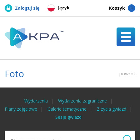
Język
Zaloguj się
Koszyk
0
Foto
powrót
Wydarzenia
Wydarzenia zagraniczne
Plany zdjęciowe
Galerie tematyczne
Z życia gwiazd
Sesje gwiazd