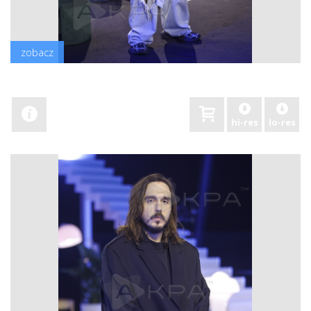
zobacz
hi-res
lo-res