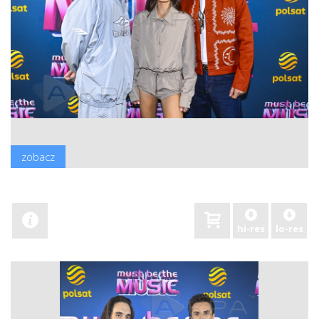
zobacz
hi-res
lo-res