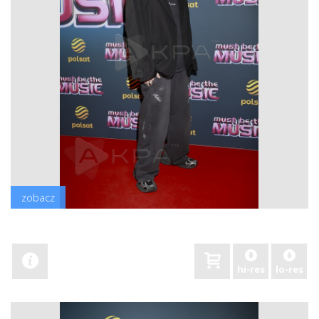
zobacz
hi-res
lo-res