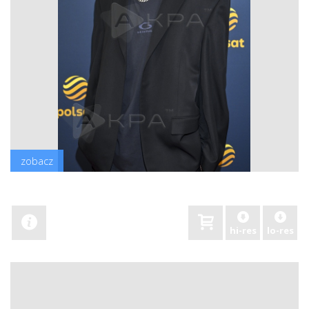
zobacz
hi-res
lo-res