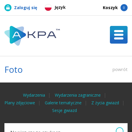
Język
Zaloguj się
Koszyk
0
Foto
powrót
Wydarzenia
Wydarzenia zagraniczne
Plany zdjęciowe
Galerie tematyczne
Z życia gwiazd
Sesje gwiazd