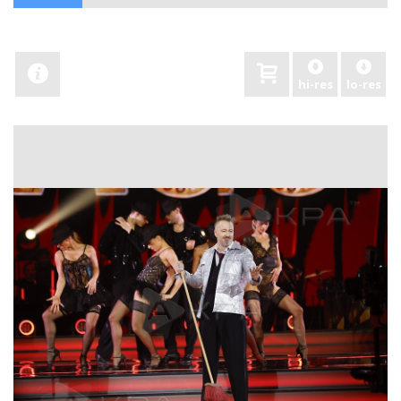
hi-res
lo-res