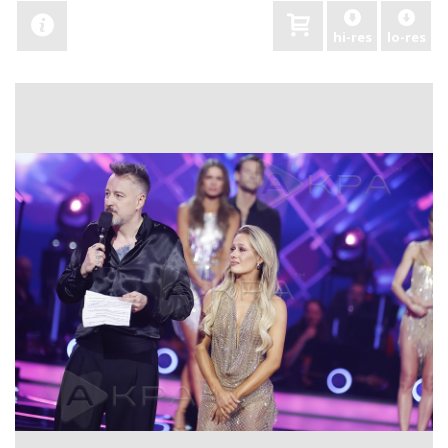
hi-res
lo-res