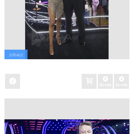
zobacz
hi-res
lo-res