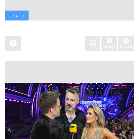
zobacz
hi-res
lo-res