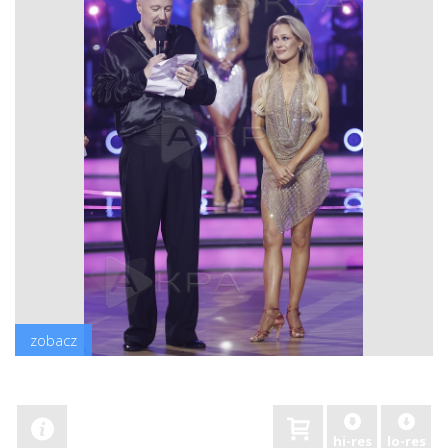
zobacz
hi-res
lo-res