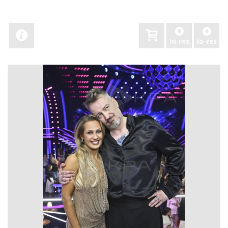
hi-res
lo-res