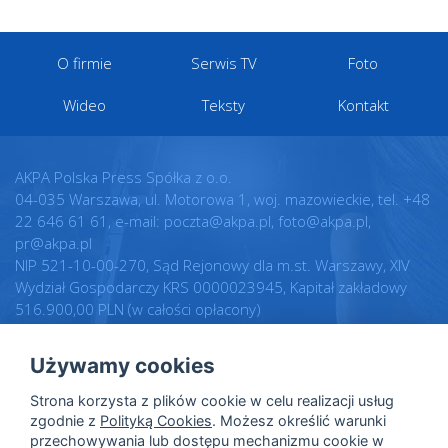
O firmie
Serwis TV
Foto
Wideo
Teksty
Kontakt
AKPA Polska Press Spółka z o.o.
04-035 Warszawa, ul. Motorowa 1, woj. mazowieckie, tel. +48
22 646 61 61, e-mail: poczta@akpa.pl, foto@akpa.pl,
pr@akpa.pl
NIP 521-10-00-270, Sąd Rejonowy dla m.st. Warszawy, XIV
Wydział Gospodarczy KRS 0000023945, Kapitał zakładowy
516.900,00 PLN (w całości opłacony)
Używamy cookies
Realizacja:
Regulamin
Strona korzysta z plików cookie w celu realizacji usług
Intellect.pl
Warunki licencji
zgodnie z
Polityką Cookies
. Możesz określić warunki
przechowywania lub dostępu mechanizmu cookie w
Polityka prywatności