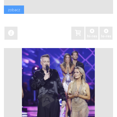
zobacz
hi-res
lo-res