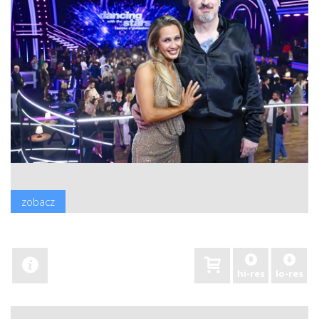
zobacz
hi-res
lo-res