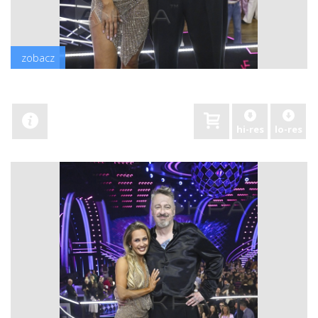
zobacz
hi-res
lo-res