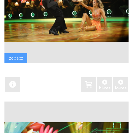
zobacz
hi-res
lo-res