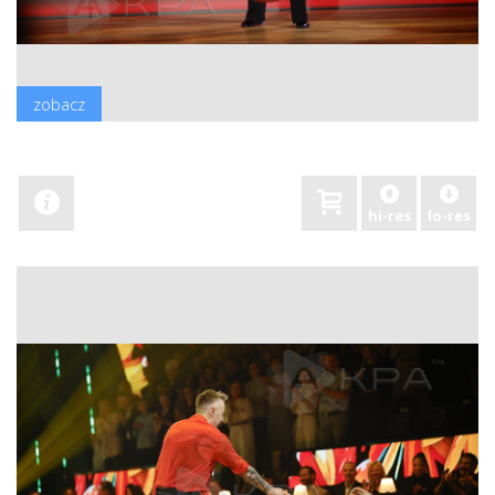
zobacz
hi-res
lo-res