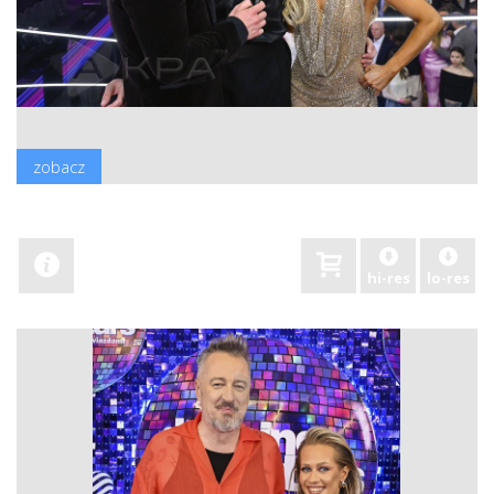
zobacz
hi-res
lo-res