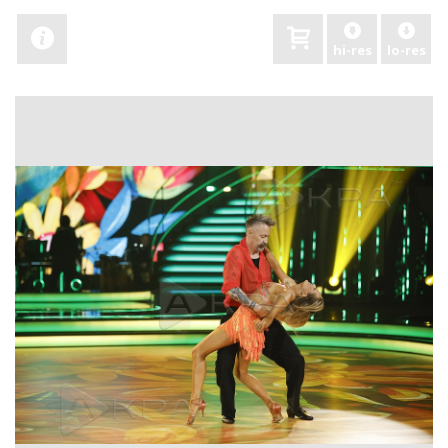
hi-res
lo-res