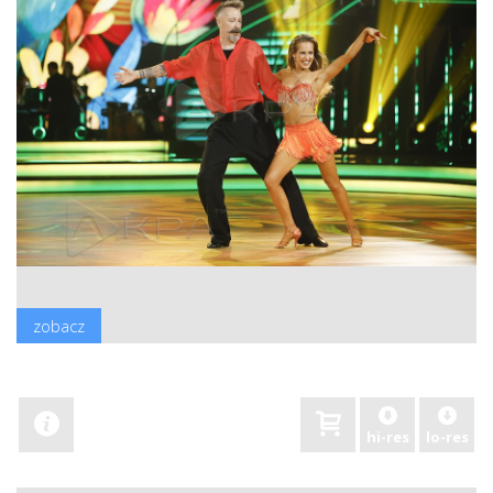
zobacz
hi-res
lo-res