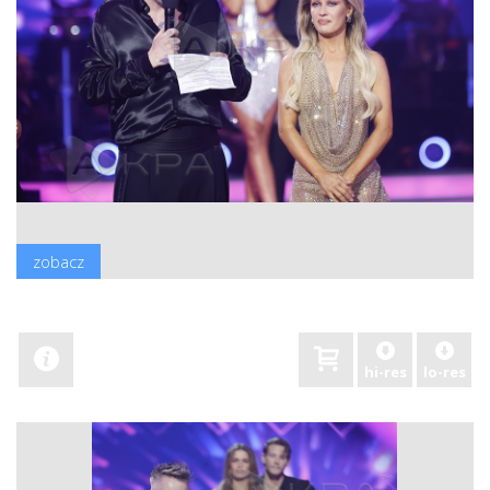
zobacz
hi-res
lo-res