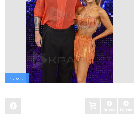
zobacz
hi-res
lo-res