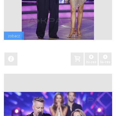
zobacz
hi-res
lo-res