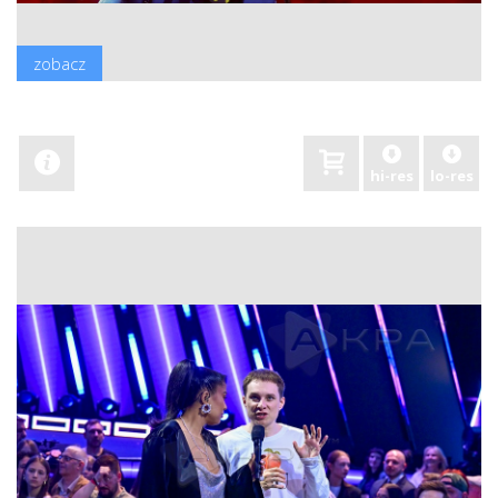
zobacz
hi-res
lo-res