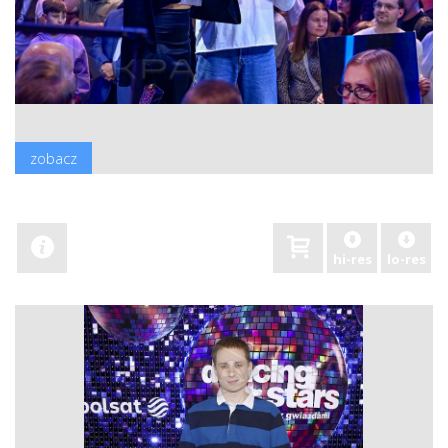
zobacz
hi-res
lo-res