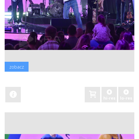
zobacz
hi-res
lo-res