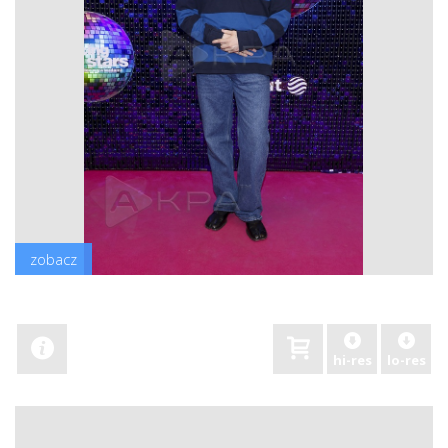
zobacz
hi-res
lo-res