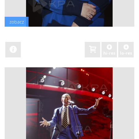
zobacz
hi-res
lo-res