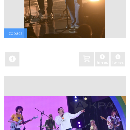
zobacz
hi-res
lo-res