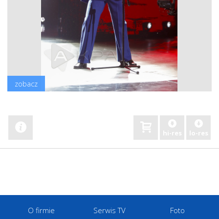
zobacz
hi-res
lo-res
O firmie
Serwis TV
Foto