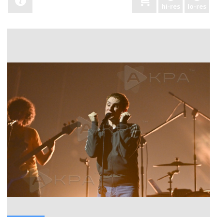
hi-res
lo-res