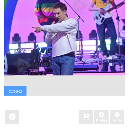
zobacz
hi-res
lo-res