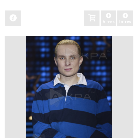
hi-res
lo-res