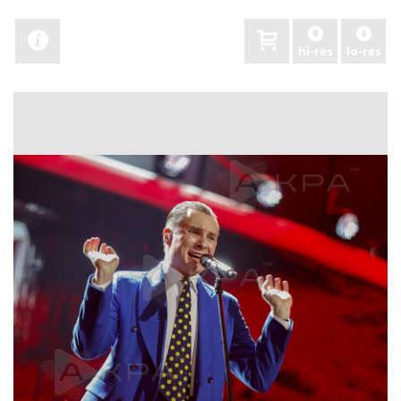
hi-res
lo-res