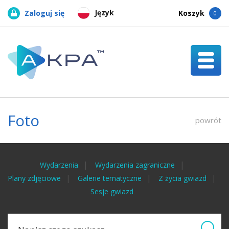
Język
Zaloguj się
Koszyk
0
Foto
powrót
Wydarzenia
Wydarzenia zagraniczne
Plany zdjęciowe
Galerie tematyczne
Z życia gwiazd
Sesje gwiazd