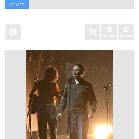
zobacz
hi-res
lo-res