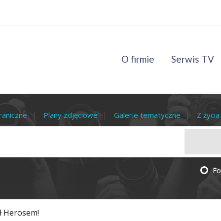
O firmie
Serwis TV
raniczne
Plany zdjęciowe
Galerie tematyczne
Z życi
Fo
ał Herosem!