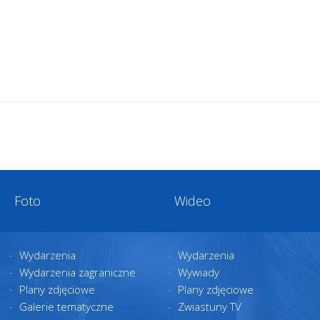
Foto
Wideo
Wydarzenia
Wydarzenia
Wydarzenia zagraniczne
Wywiady
Plany zdjęciowe
Plany zdjęciowe
Galerie tematyczne
Zwiastuny TV