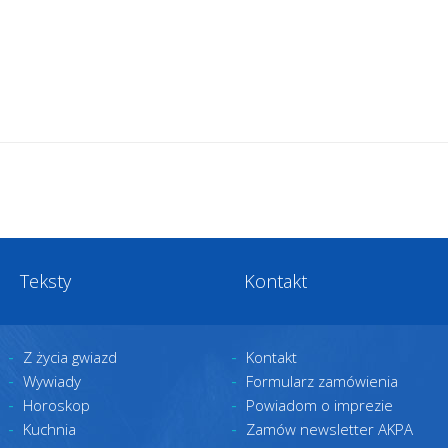
Teksty
Kontakt
Z życia gwiazd
Kontakt
Wywiady
Formularz zamówienia
Horoskop
Powiadom o imprezie
Kuchnia
Zamów newsletter AKPA