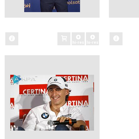
zobacz
zobacz
hi-res
lo-res