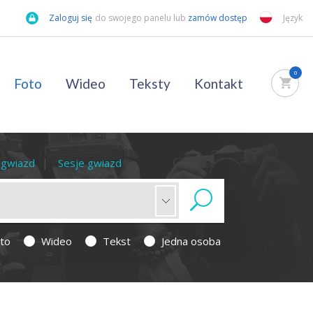
Zaloguj się
do swojego panelu lub
zamów dostęp
Język
0
Foto
Wideo
Teksty
Kontakt
a gwiazd
Sesje gwiazd
to
Wideo
Tekst
Jedna osoba