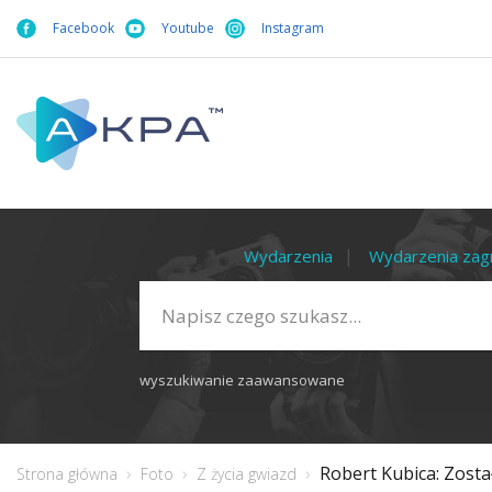
Facebook
Youtube
Instagram
Wydarzenia
Wydarzenia zag
wyszukiwanie zaawansowane
Robert Kubica: Zost
Strona główna
Foto
Z życia gwiazd