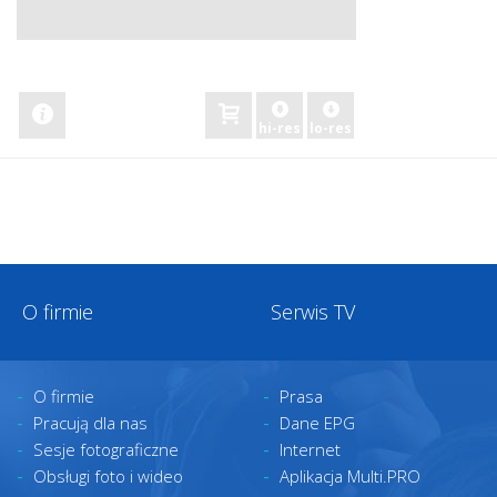
zobacz
hi-res
lo-res
O firmie
Serwis TV
O firmie
Prasa
Pracują dla nas
Dane EPG
Sesje fotograficzne
Internet
Obsługi foto i wideo
Aplikacja Multi.PRO