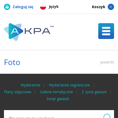
Język
Zaloguj się
Koszyk
0
Foto
powrót
Wydarzenia
Wydarzenia zagraniczne
Plany zdjęciowe
Galerie tematyczne
Z życia gwiazd
Sesje gwiazd