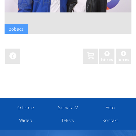
zobacz
hi-res
lo-res
O firmie
Serwis TV
Foto
Wideo
Teksty
Kontakt