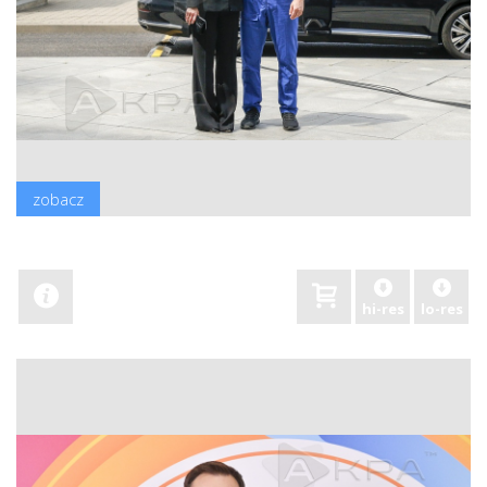
zobacz
hi-res
lo-res