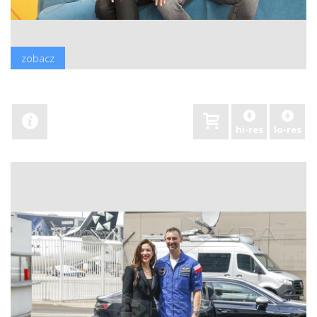
zobacz
hi-res
lo-res