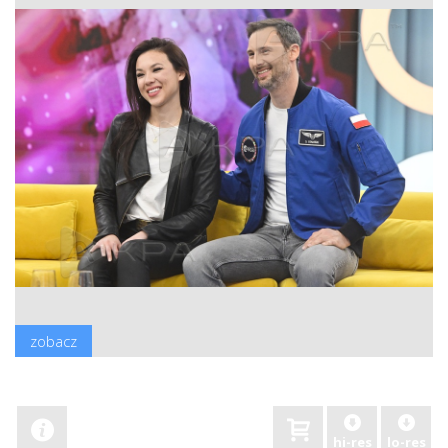
zobacz
hi-res
lo-res