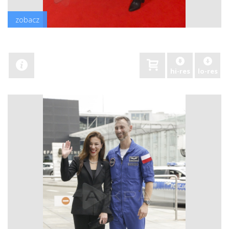
zobacz
hi-res
lo-res