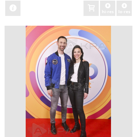
hi-res
lo-res