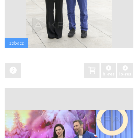
zobacz
hi-res
lo-res