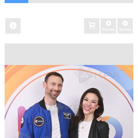
hi-res
lo-res