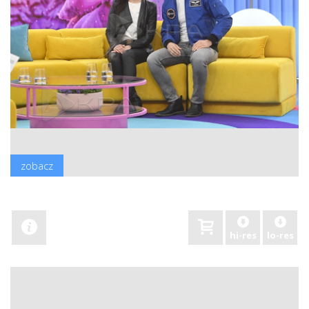
zobacz
hi-res
lo-res