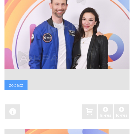
zobacz
hi-res
lo-res