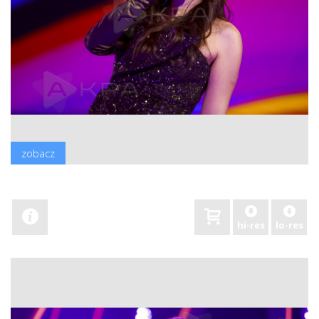
zobacz
hi-res
lo-res