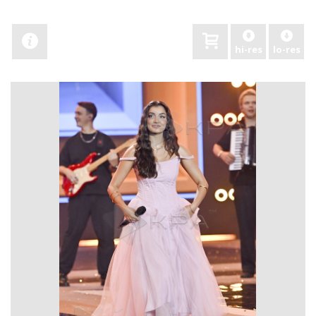
hi-res
lo-res