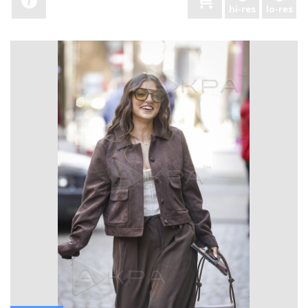
hi-res
lo-res