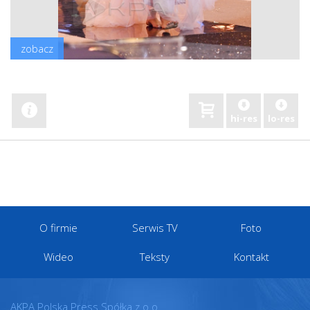
zobacz
hi-res
lo-res
O firmie
Serwis TV
Foto
Wideo
Teksty
Kontakt
AKPA Polska Press Spółka z o.o.