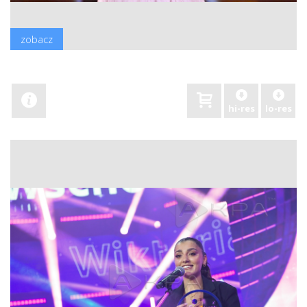
zobacz
hi-res
lo-res