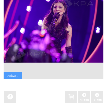
zobacz
hi-res
lo-res