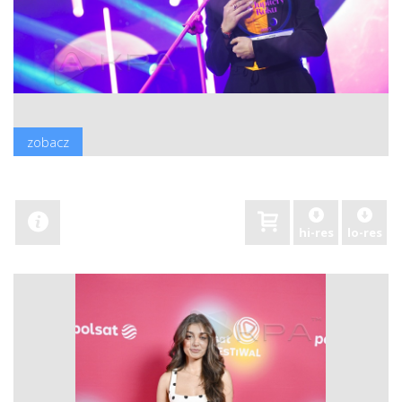
zobacz
hi-res
lo-res