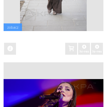
zobacz
hi-res
lo-res