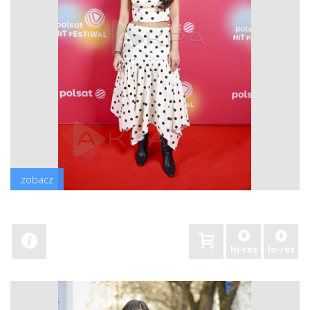
zobacz
hi-res
lo-res