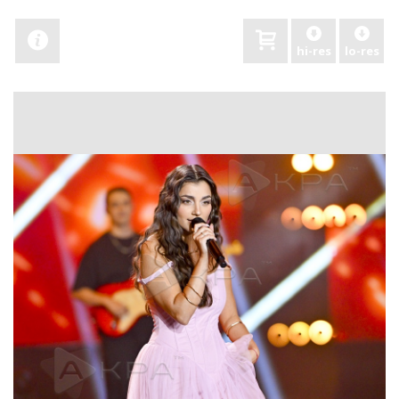
hi-res
lo-res