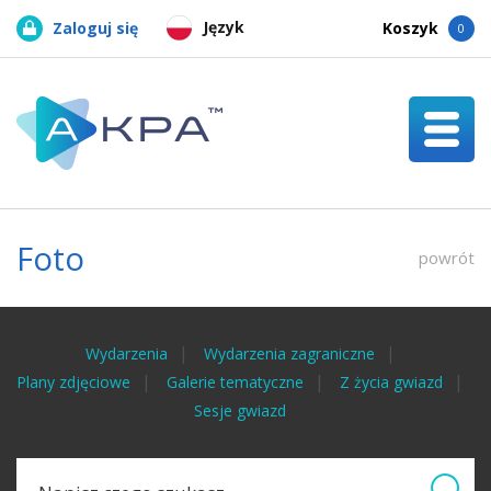
Język
Zaloguj się
Koszyk
0
Foto
powrót
Wydarzenia
Wydarzenia zagraniczne
Plany zdjęciowe
Galerie tematyczne
Z życia gwiazd
Sesje gwiazd