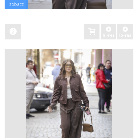
zobacz
hi-res
lo-res