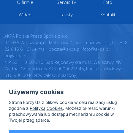
O firmie
Serwis TV
Foto
Wideo
Teksty
Kontakt
AKPA Polska Press Spółka z o.o.
04-035 Warszawa, ul. Motorowa 1, woj. mazowieckie, tel. +48
22 646 61 61, e-mail: poczta@akpa.pl, foto@akpa.pl,
pr@akpa.pl
NIP 521-10-00-270, Sąd Rejonowy dla m.st. Warszawy, XIV
Wydział Gospodarczy KRS 0000023945, Kapitał zakładowy
516.900,00 PLN (w całości opłacony)
Używamy cookies
Realizacja:
Regulamin
Strona korzysta z plików cookie w celu realizacji usług
Intellect.pl
Warunki licencji
zgodnie z
Polityką Cookies
. Możesz określić warunki
przechowywania lub dostępu mechanizmu cookie w
Polityka prywatności
Twojej przeglądarce.
Polityka cookies
Dane osobowe