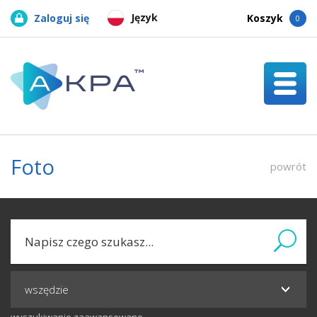
Język
Zaloguj się
Koszyk
0
Foto
powrót