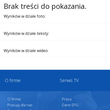
Brak treści do pokazania.
Wyników w dziale foto:
Wyników w dziale teksty:
Wyników w dziale wideo:
O firmie
Serwis TV
O firmie
Prasa
Pracują dla nas
Dane EPG