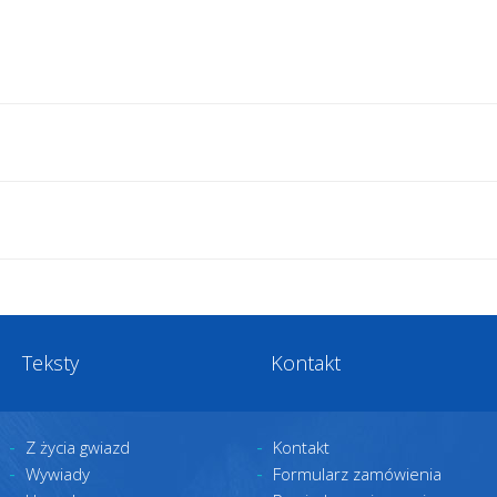
Teksty
Kontakt
Z życia gwiazd
Kontakt
Wywiady
Formularz zamówienia