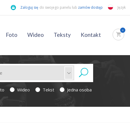
Zaloguj się
do swojego panelu lub
zamów dostęp
Język
0
Foto
Wideo
Teksty
Kontakt
to
Wideo
Tekst
Jedna osoba