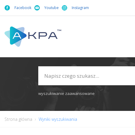
Facebook
Youtube
Instagram
wyszukiwanie zaawansowane
Strona główna
Wyniki wyszukiwania