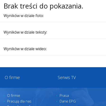
Brak treści do pokazania.
Wyników w dziale foto:
Wyników w dziale teksty:
Wyników w dziale wideo:
O firmie
Serwis TV
O firmie
Prasa
Pracują dla nas
Dane EPG