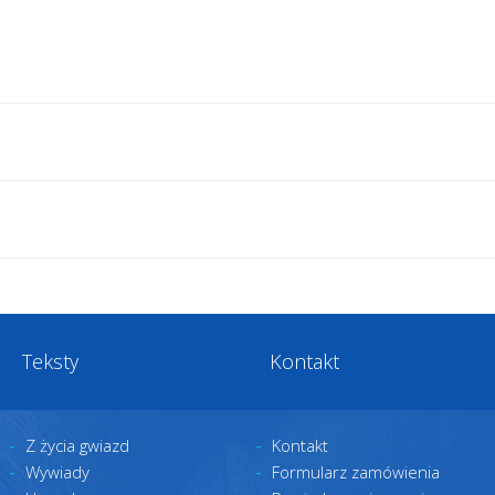
Teksty
Kontakt
Z życia gwiazd
Kontakt
Wywiady
Formularz zamówienia