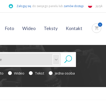
Zaloguj się
do swojego panelu lub
zamów dostęp
Język
0
Foto
Wideo
Teksty
Kontakt
to
Wideo
Tekst
Jedna osoba