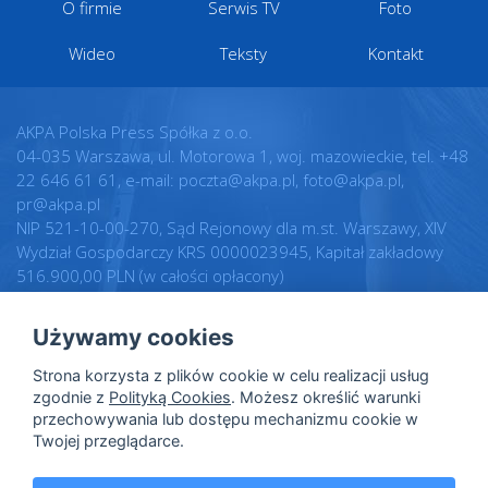
O firmie
Serwis TV
Foto
Wideo
Teksty
Kontakt
AKPA Polska Press Spółka z o.o.
04-035 Warszawa, ul. Motorowa 1, woj. mazowieckie, tel. +48
22 646 61 61, e-mail: poczta@akpa.pl, foto@akpa.pl,
pr@akpa.pl
NIP 521-10-00-270, Sąd Rejonowy dla m.st. Warszawy, XIV
Wydział Gospodarczy KRS 0000023945, Kapitał zakładowy
516.900,00 PLN (w całości opłacony)
Używamy cookies
Realizacja:
Regulamin
Strona korzysta z plików cookie w celu realizacji usług
Intellect.pl
Warunki licencji
zgodnie z
Polityką Cookies
. Możesz określić warunki
przechowywania lub dostępu mechanizmu cookie w
Polityka prywatności
Twojej przeglądarce.
Polityka cookies
Dane osobowe