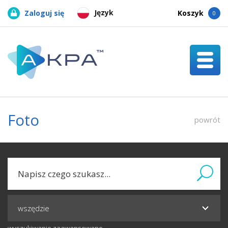
Język
Zaloguj się
Koszyk
0
Foto
powrót