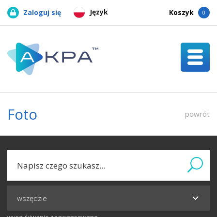
Język
Zaloguj się
Koszyk
0
Foto
powrót