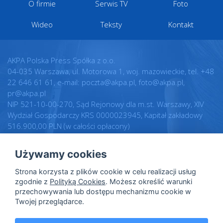
O firmie
Serwis TV
Foto
Wideo
Teksty
Kontakt
AKPA Polska Press Spółka z o.o.
04-035 Warszawa, ul. Motorowa 1, woj. mazowieckie, tel. +48
22 646 61 61, e-mail: poczta@akpa.pl, foto@akpa.pl,
pr@akpa.pl
NIP 521-10-00-270, Sąd Rejonowy dla m.st. Warszawy, XIV
Wydział Gospodarczy KRS 0000023945, Kapitał zakładowy
516.900,00 PLN (w całości opłacony)
Używamy cookies
Realizacja:
Regulamin
Strona korzysta z plików cookie w celu realizacji usług
Intellect.pl
Warunki licencji
zgodnie z
Polityką Cookies
. Możesz określić warunki
przechowywania lub dostępu mechanizmu cookie w
Polityka prywatności
Twojej przeglądarce.
Polityka cookies
Dane osobowe