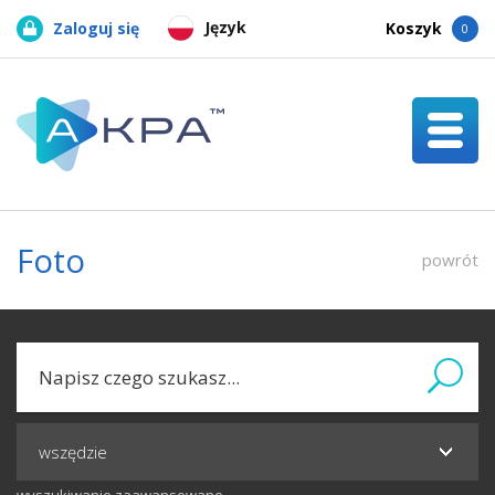
Język
Zaloguj się
Koszyk
0
Foto
powrót