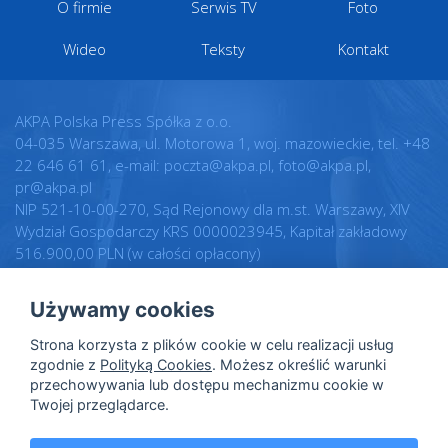
O firmie
Serwis TV
Foto
Wideo
Teksty
Kontakt
AKPA Polska Press Spółka z o.o.
04-035 Warszawa, ul. Motorowa 1, woj. mazowieckie, tel. +48
22 646 61 61, e-mail: poczta@akpa.pl, foto@akpa.pl,
pr@akpa.pl
NIP 521-10-00-270, Sąd Rejonowy dla m.st. Warszawy, XIV
Wydział Gospodarczy KRS 0000023945, Kapitał zakładowy
516.900,00 PLN (w całości opłacony)
Używamy cookies
Realizacja:
Regulamin
Strona korzysta z plików cookie w celu realizacji usług
Intellect.pl
Warunki licencji
zgodnie z
Polityką Cookies
. Możesz określić warunki
przechowywania lub dostępu mechanizmu cookie w
Polityka prywatności
Twojej przeglądarce.
Polityka cookies
Dane osobowe