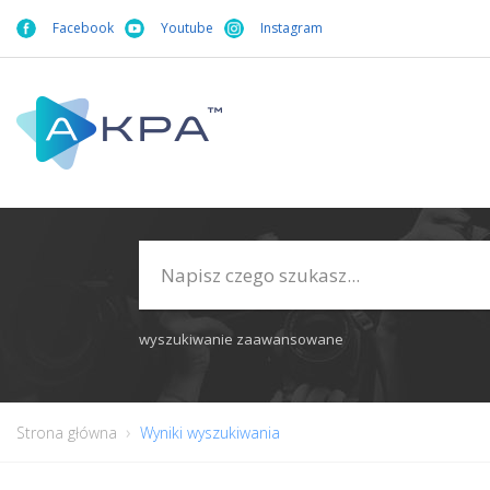
Facebook
Youtube
Instagram
wyszukiwanie zaawansowane
Strona główna
Wyniki wyszukiwania