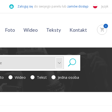
Zaloguj się
do swojego panelu lub
zamów dostęp
Język
0
Foto
Wideo
Teksty
Kontakt
to
Wideo
Tekst
Jedna osoba