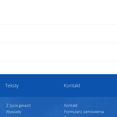
Teksty
Kontakt
Z życia gwiazd
Kontakt
Wywiady
Formularz zamówienia