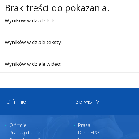
Brak treści do pokazania.
Wyników w dziale foto:
Wyników w dziale teksty:
Wyników w dziale wideo:
O firmie
Serwis TV
O firmie
Prasa
Pracują dla nas
Dane EPG