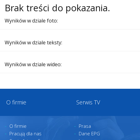
Brak treści do pokazania.
Wyników w dziale foto:
Wyników w dziale teksty:
Wyników w dziale wideo:
O firmie
Serwis TV
O firmie
Prasa
Pracują dla nas
Dane EPG