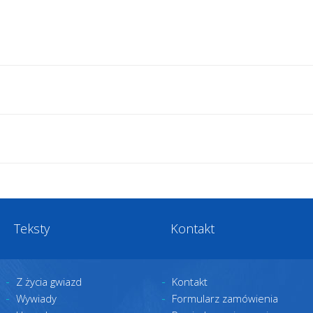
Teksty
Kontakt
Z życia gwiazd
Kontakt
Wywiady
Formularz zamówienia