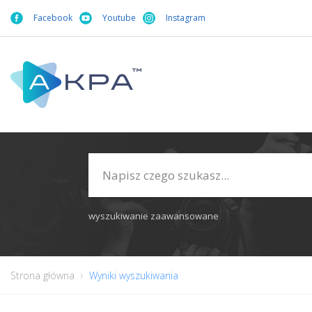
Facebook
Youtube
Instagram
wyszukiwanie zaawansowane
Strona główna
Wyniki wyszukiwania