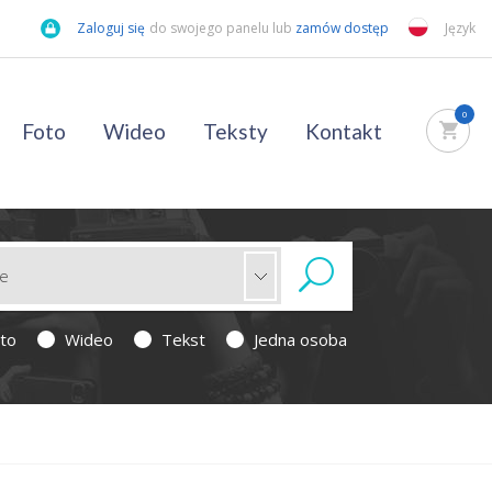
Zaloguj się
do swojego panelu lub
zamów dostęp
Język
0
Foto
Wideo
Teksty
Kontakt
to
Wideo
Tekst
Jedna osoba