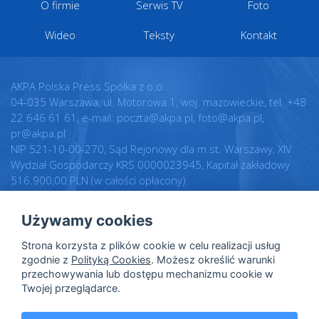
O firmie
Serwis TV
Foto
Wideo
Teksty
Kontakt
AKPA Polska Press Spółka z o.o.
04-035 Warszawa, ul. Motorowa 1, woj. mazowieckie, tel. +48
22 646 61 61, e-mail: poczta@akpa.pl, foto@akpa.pl,
pr@akpa.pl
NIP 521-10-00-270, Sąd Rejonowy dla m.st. Warszawy, XIV
Wydział Gospodarczy KRS 0000023945, Kapitał zakładowy
516.900,00 PLN (w całości opłacony)
Używamy cookies
Realizacja:
Regulamin
Strona korzysta z plików cookie w celu realizacji usług
Intellect.pl
Warunki licencji
zgodnie z
Polityką Cookies
. Możesz określić warunki
przechowywania lub dostępu mechanizmu cookie w
Polityka prywatności
Twojej przeglądarce.
Polityka cookies
Dane osobowe