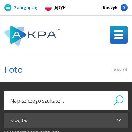
Język
Zaloguj się
Koszyk
0
Foto
powrót