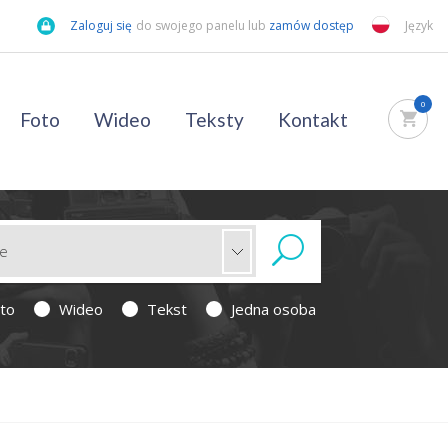
Zaloguj się
do swojego panelu lub
zamów dostęp
Język
0
Foto
Wideo
Teksty
Kontakt
to
Wideo
Tekst
Jedna osoba