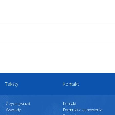
Teksty
Kontakt
Z życia gwiazd
Kontakt
Wywiady
Formularz zamówienia