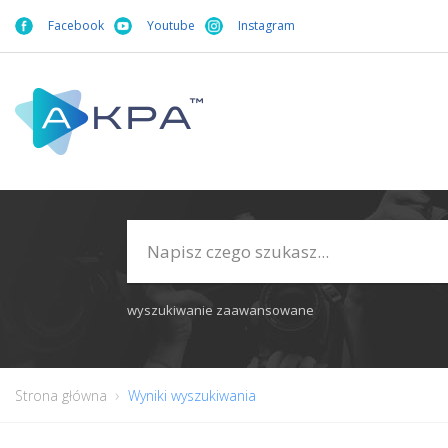
Facebook
Youtube
Instagram
wyszukiwanie zaawansowane
Strona główna
Wyniki wyszukiwania