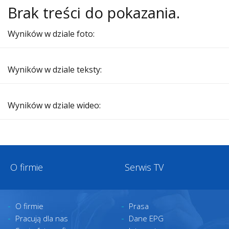
Brak treści do pokazania.
Wyników w dziale foto:
Wyników w dziale teksty:
Wyników w dziale wideo:
O firmie
Serwis TV
O firmie
Prasa
Pracują dla nas
Dane EPG