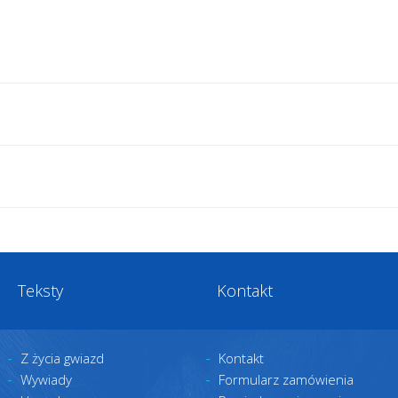
Teksty
Kontakt
Z życia gwiazd
Kontakt
Wywiady
Formularz zamówienia