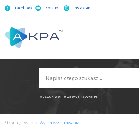
Facebook
Youtube
Instagram
wyszukiwanie zaawansowane
Strona główna
Wyniki wyszukiwania