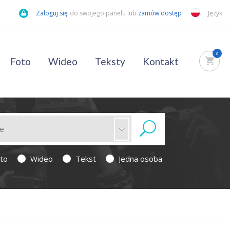
Zaloguj się
do swojego panelu lub
zamów dostęp
Język
0
Foto
Wideo
Teksty
Kontakt
to
Wideo
Tekst
Jedna osoba