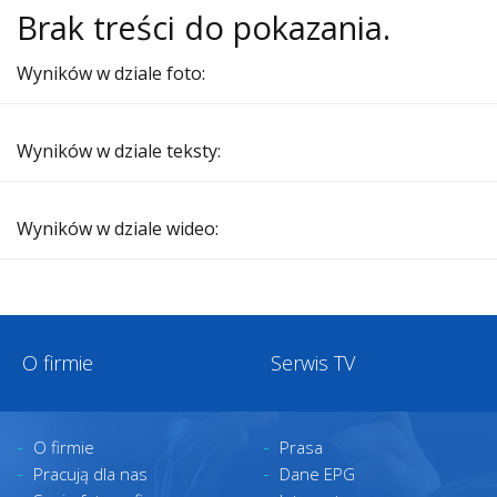
Brak treści do pokazania.
Wyników w dziale foto:
Wyników w dziale teksty:
Wyników w dziale wideo:
O firmie
Serwis TV
O firmie
Prasa
Pracują dla nas
Dane EPG