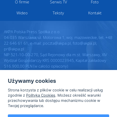
O firmie
Serwis TV
Foto
Wideo
Teksty
Kontakt
AKPA Polska Press Spółka z o.o.
04-035 Warszawa, ul. Motorowa 1, woj. mazowieckie, tel. +48
22 646 61 61, e-mail: poczta@akpa.pl, foto@akpa.pl,
pr@akpa.pl
NIP 521-10-00-270, Sąd Rejonowy dla m.st. Warszawy, XIV
Wydział Gospodarczy KRS 0000023945, Kapitał zakładowy
516.900,00 PLN (w całości opłacony)
Używamy cookies
Realizacja:
Regulamin
Strona korzysta z plików cookie w celu realizacji usług
Intellect.pl
Warunki licencji
zgodnie z
Polityką Cookies
. Możesz określić warunki
przechowywania lub dostępu mechanizmu cookie w
Polityka prywatności
Twojej przeglądarce.
Polityka cookies
Dane osobowe