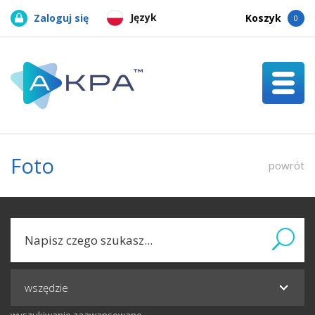
Język
Zaloguj się
Koszyk
0
Foto
powrót