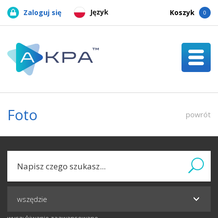
Język
Zaloguj się
Koszyk
0
Foto
powrót