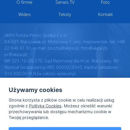
O firmie
Serwis TV
Foto
Wideo
Teksty
Kontakt
AKPA Polska Press Spółka z o.o.
04-035 Warszawa, ul. Motorowa 1, woj. mazowieckie, tel. +48
22 646 61 61, e-mail: poczta@akpa.pl, foto@akpa.pl,
pr@akpa.pl
NIP 521-10-00-270, Sąd Rejonowy dla m.st. Warszawy, XIV
Wydział Gospodarczy KRS 0000023945, Kapitał zakładowy
516.900,00 PLN (w całości opłacony)
Używamy cookies
Realizacja:
Regulamin
Strona korzysta z plików cookie w celu realizacji usług
Intellect.pl
Warunki licencji
zgodnie z
Polityką Cookies
. Możesz określić warunki
przechowywania lub dostępu mechanizmu cookie w
Polityka prywatności
Twojej przeglądarce.
Polityka cookies
Dane osobowe