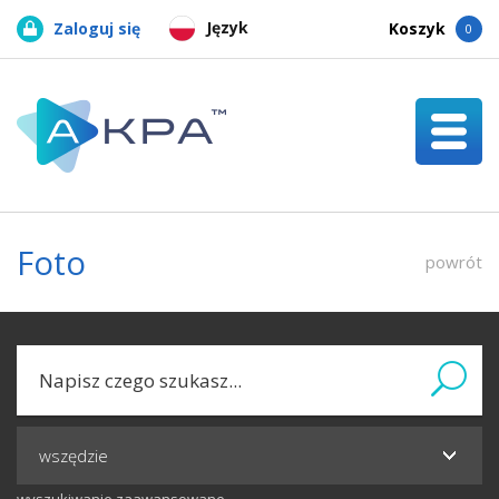
Język
Zaloguj się
Koszyk
0
Foto
powrót