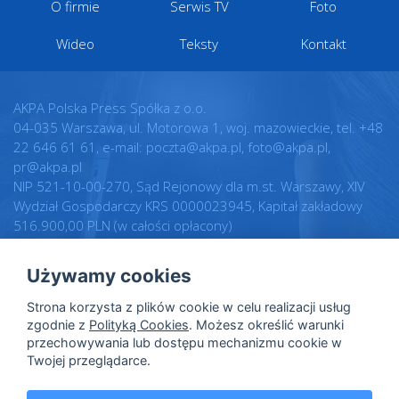
O firmie
Serwis TV
Foto
Wideo
Teksty
Kontakt
AKPA Polska Press Spółka z o.o.
04-035 Warszawa, ul. Motorowa 1, woj. mazowieckie, tel. +48
22 646 61 61, e-mail: poczta@akpa.pl, foto@akpa.pl,
pr@akpa.pl
NIP 521-10-00-270, Sąd Rejonowy dla m.st. Warszawy, XIV
Wydział Gospodarczy KRS 0000023945, Kapitał zakładowy
516.900,00 PLN (w całości opłacony)
Używamy cookies
Realizacja:
Regulamin
Strona korzysta z plików cookie w celu realizacji usług
Intellect.pl
Warunki licencji
zgodnie z
Polityką Cookies
. Możesz określić warunki
przechowywania lub dostępu mechanizmu cookie w
Polityka prywatności
Twojej przeglądarce.
Polityka cookies
Dane osobowe