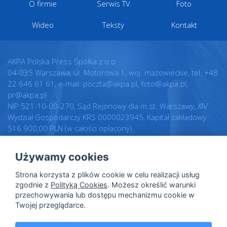
O firmie
Serwis TV
Foto
Wideo
Teksty
Kontakt
AKPA Polska Press Spółka z o.o.
04-035 Warszawa, ul. Motorowa 1, woj. mazowieckie, tel. +48
22 646 61 61, e-mail: poczta@akpa.pl, foto@akpa.pl,
pr@akpa.pl
NIP 521-10-00-270, Sąd Rejonowy dla m.st. Warszawy, XIV
Wydział Gospodarczy KRS 0000023945, Kapitał zakładowy
516.900,00 PLN (w całości opłacony)
Używamy cookies
Realizacja:
Regulamin
Strona korzysta z plików cookie w celu realizacji usług
Intellect.pl
Warunki licencji
zgodnie z
Polityką Cookies
. Możesz określić warunki
przechowywania lub dostępu mechanizmu cookie w
Polityka prywatności
Twojej przeglądarce.
Polityka cookies
Dane osobowe