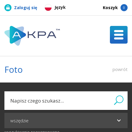
Język
Zaloguj się
Koszyk
0
Foto
powrót