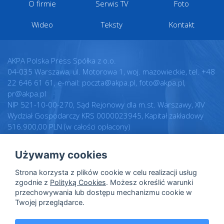
O firmie
Serwis TV
Foto
Wideo
Teksty
Kontakt
AKPA Polska Press Spółka z o.o.
04-035 Warszawa, ul. Motorowa 1, woj. mazowieckie, tel. +48
22 646 61 61, e-mail: poczta@akpa.pl, foto@akpa.pl,
pr@akpa.pl
NIP 521-10-00-270, Sąd Rejonowy dla m.st. Warszawy, XIV
Wydział Gospodarczy KRS 0000023945, Kapitał zakładowy
516.900,00 PLN (w całości opłacony)
Używamy cookies
Realizacja:
Regulamin
Strona korzysta z plików cookie w celu realizacji usług
Intellect.pl
Warunki licencji
zgodnie z
Polityką Cookies
. Możesz określić warunki
przechowywania lub dostępu mechanizmu cookie w
Polityka prywatności
Twojej przeglądarce.
Polityka cookies
Dane osobowe