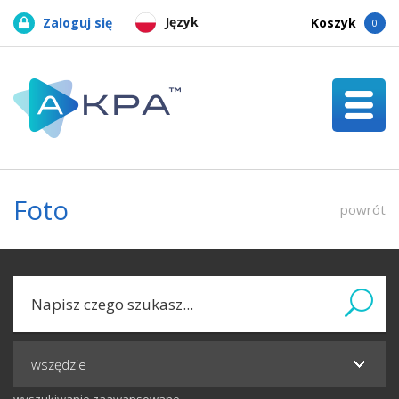
Język
Zaloguj się
Koszyk
0
Foto
powrót