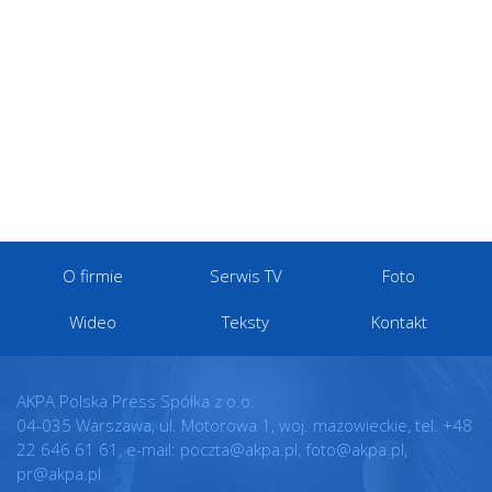
O firmie
Serwis TV
Foto
Wideo
Teksty
Kontakt
AKPA Polska Press Spółka z o.o.
04-035 Warszawa, ul. Motorowa 1, woj. mazowieckie, tel. +48
22 646 61 61, e-mail: poczta@akpa.pl, foto@akpa.pl,
pr@akpa.pl