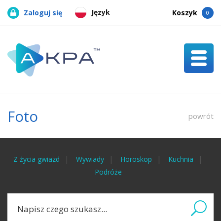
Język
Zaloguj się
Koszyk
0
Foto
powrót
Z życia gwiazd
Wywiady
Horoskop
Kuchnia
Podróże