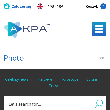
Language
Zaloguj się
Koszyk
0
Photo
back
Celebrity news
Interviews
Horoscope
Cuisine
Travel