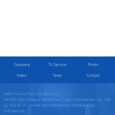
Company
TV Service
Photo
Video
Texts
Contact
AKPA Polska Press Spółka z o.o.
04-035 Warszawa, ul. Motorowa 1, woj. mazowieckie, tel. +48
22 646 61 61, e-mail: poczta@akpa.pl, foto@akpa.pl,
pr@akpa.pl