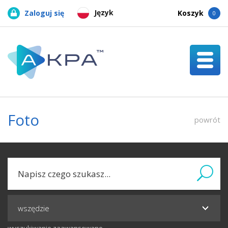
Język
Zaloguj się
Koszyk
0
Foto
powrót