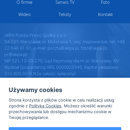
O firmie
Serwis TV
Foto
Wideo
Teksty
Kontakt
AKPA Polska Press Spółka z o.o.
04-035 Warszawa, ul. Motorowa 1, woj. mazowieckie, tel. +48
22 646 61 61, e-mail: poczta@akpa.pl, foto@akpa.pl,
pr@akpa.pl
NIP 521-10-00-270, Sąd Rejonowy dla m.st. Warszawy, XIV
Wydział Gospodarczy KRS 0000023945, Kapitał zakładowy
516.900,00 PLN (w całości opłacony)
Używamy cookies
Realizacja:
Regulamin
Strona korzysta z plików cookie w celu realizacji usług
Intellect.pl
Warunki licencji
zgodnie z
Polityką Cookies
. Możesz określić warunki
przechowywania lub dostępu mechanizmu cookie w
Polityka prywatności
Twojej przeglądarce.
Polityka cookies
Dane osobowe