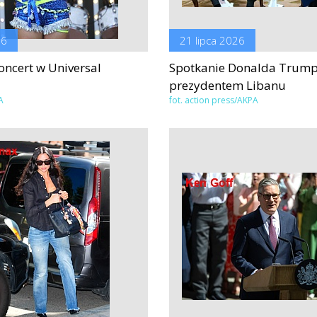
26
21 lipca 2026
koncert w Universal
Spotkanie Donalda Trump
prezydentem Libanu
A
fot. action press/AKPA