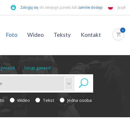
Zaloguj się
do swojego panelu lub
zamów dostęp
Język
0
Foto
Wideo
Teksty
Kontakt
a gwiazd
Sesje gwiazd
to
Wideo
Tekst
Jedna osoba