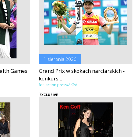
1 sierpnia 2026
alth Games
Grand Prix w skokach narciarskich -
konkurs...
fot. action press/AKPA
EXCLUSIVE