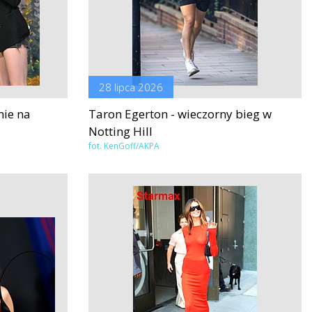
28 lipca 2026
nie na
Taron Egerton - wieczorny bieg w
Notting Hill
fot. KenGoff/AKPA