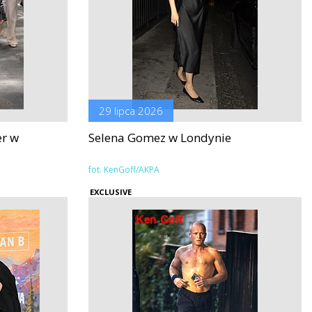
29 lipca 2026
er w
Selena Gomez w Londynie
fot. KenGoff/AKPA
EXCLUSIVE