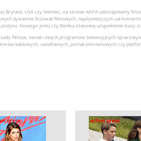
ej Brytanii, USA czy Niemiec, na stronie AKPA udostępniamy foto
rwonych dywanów festiwali filmowych, najsłynniejszych sal konce
 Londynu, Nowego Jorku czy Berlina stanowią uzupełnienie bazy z
obsady filmów, seriali i innych programów telewizyjnych opraco
orów kablowych, satelitarnych, portali internetowych czy platf