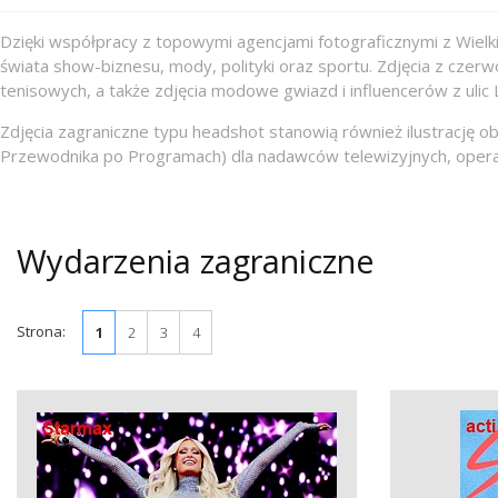
Dzięki współpracy z topowymi agencjami fotograficznymi z Wielki
świata show-biznesu, mody, polityki oraz sportu. Zdjęcia z cze
tenisowych, a także zdjęcia modowe gwiazd i influencerów z ulic
Zdjęcia zagraniczne typu headshot stanowią również ilustrację 
Przewodnika po Programach) dla nadawców telewizyjnych, operat
Wydarzenia zagraniczne
Strona:
1
2
3
4