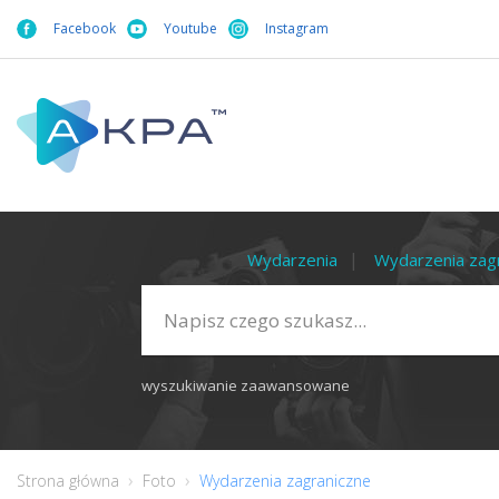
Facebook
Youtube
Instagram
Wydarzenia
Wydarzenia zag
wyszukiwanie zaawansowane
Strona główna
Foto
Wydarzenia zagraniczne