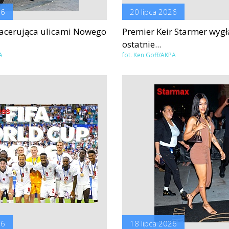
26
20 lipca 2026
acerująca ulicami Nowego
Premier Keir Starmer wygł
ostatnie...
A
fot. Ken Goff/AKPA
26
18 lipca 2026