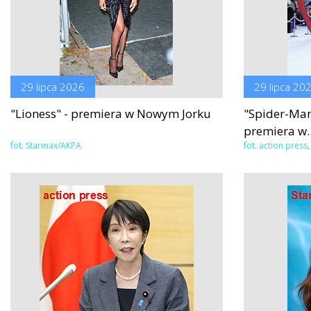
29 lipca 2026
29 lipca 20
"Lioness" - premiera w Nowym Jorku
"Spider-Man
premiera w..
fot. Starmax/AKPA
fot. action pres