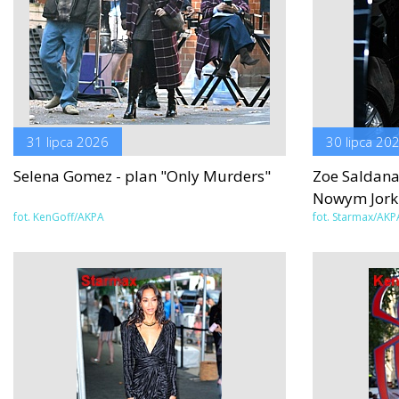
31 lipca 2026
30 lipca 20
Selena Gomez - plan "Only Murders"
Zoe Saldana
Nowym Jor
fot. KenGoff/AKPA
fot. Starmax/AKP