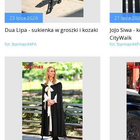
23 lipca 2026
21 lipca 20
Dua Lipa - sukienka w groszki i kozaki
JoJo Siwa - 
CityWalk
fot. Starmax/AKPA
fot. Starmax/AKP