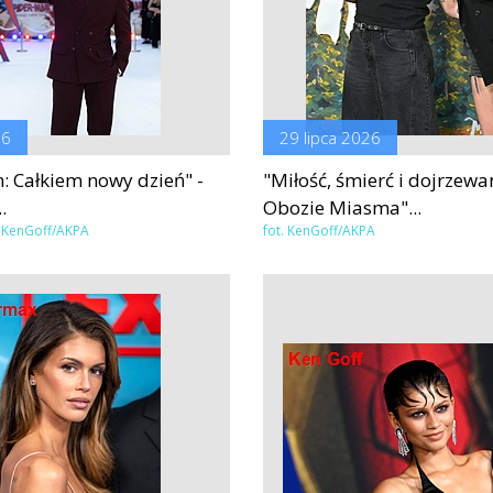
26
29 lipca 2026
: Całkiem nowy dzień" -
"Miłość, śmierć i dojrzewa
.
Obozie Miasma"...
s, KenGoff/AKPA
fot. KenGoff/AKPA