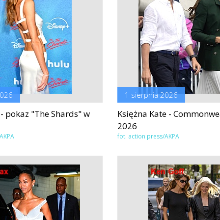
2026
1 sierpnia 2026
 - pokaz "The Shards" w
Księżna Kate - Commonwe
2026
s/AKPA
fot. action press/AKPA