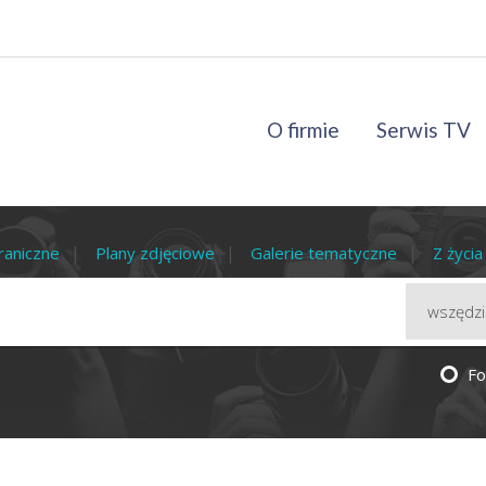
O firmie
Serwis TV
raniczne
Plany zdjęciowe
Galerie tematyczne
Z życi
Fo