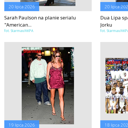
20 lipca 2026
20 lipca 20
Sarah Paulson na planie serialu
Dua Lipa sp
"American...
Jorku
fot. Starmax/AKPA
fot. Starmax/AKP
19 lipca 2026
18 lipca 20