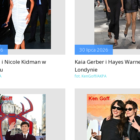
26
30 lipca 2026
 i Nicole Kidman w
Kaia Gerber i Hayes Warn
ku
Londynie
A
fot. KenGoff/AKPA