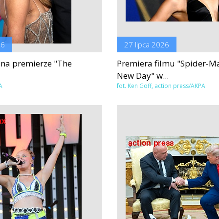
26
27 lipca 2026
 na premierze "The
Premiera filmu "Spider-M
New Day" w...
A
fot. Ken Goff, action press/AKPA