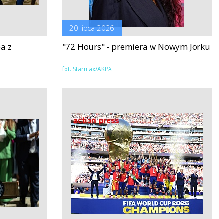
20 lipca 2026
a z
"72 Hours" - premiera w Nowym Jorku
fot. Starmax/AKPA