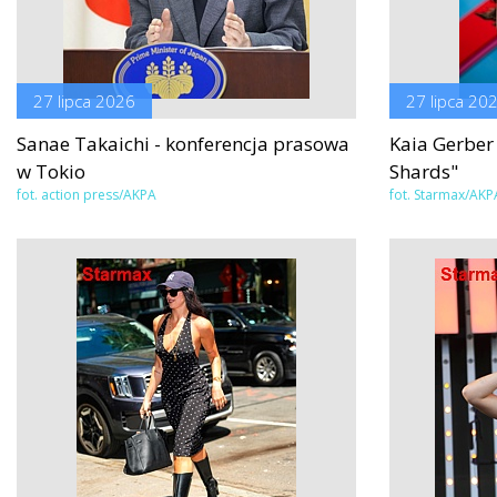
27 lipca 2026
27 lipca 20
Sanae Takaichi - konferencja prasowa
Kaia Gerber
w Tokio
Shards"
fot. action press/AKPA
fot. Starmax/AKP