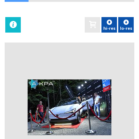
hi-res
lo-res