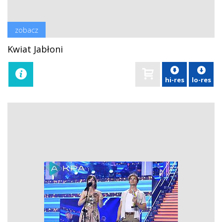
zobacz
Kwiat Jabłoni
hi-res
lo-res