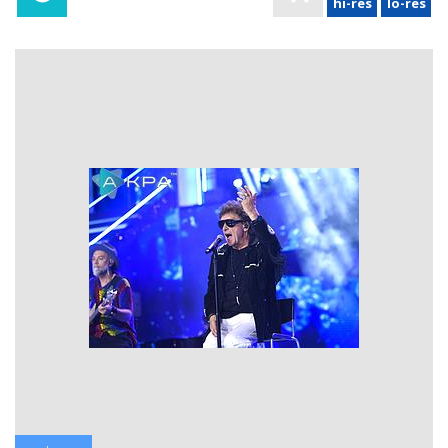
hi-res
lo-res