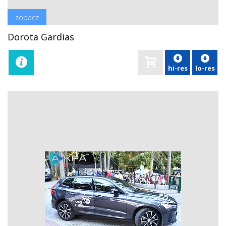
zobacz
Dorota Gardias
hi-res
lo-res