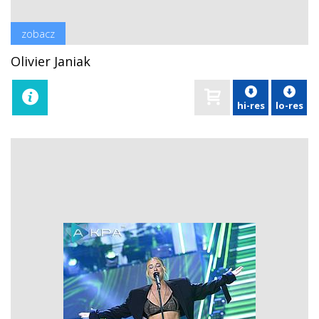
zobacz
Olivier Janiak
hi-res
lo-res