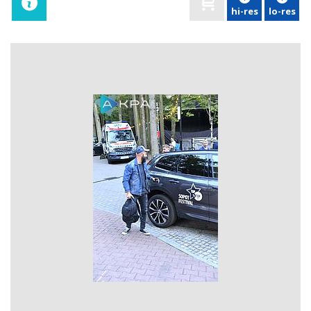
hi-res
lo-res