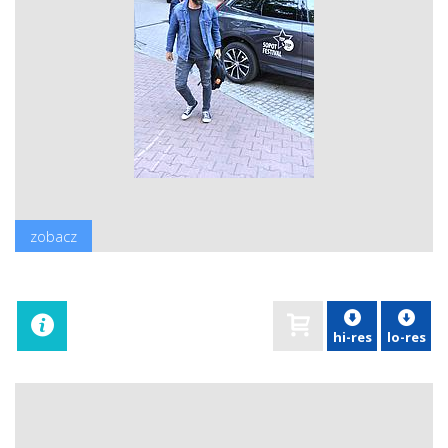
zobacz
hi-res
lo-res