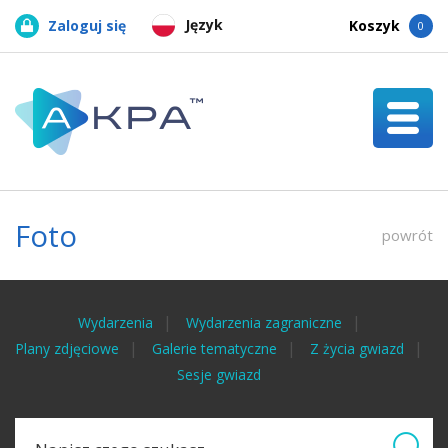
Język
Zaloguj się
Koszyk
0
Foto
powrót
Wydarzenia
Wydarzenia zagraniczne
Plany zdjęciowe
Galerie tematyczne
Z życia gwiazd
Sesje gwiazd