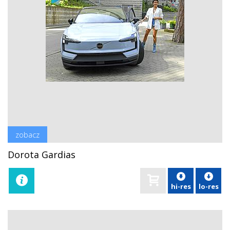
zobacz
Dorota Gardias
hi-res
lo-res