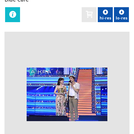
hi-res
lo-res