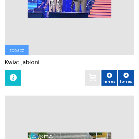
zobacz
Kwiat Jabłoni
hi-res
lo-res