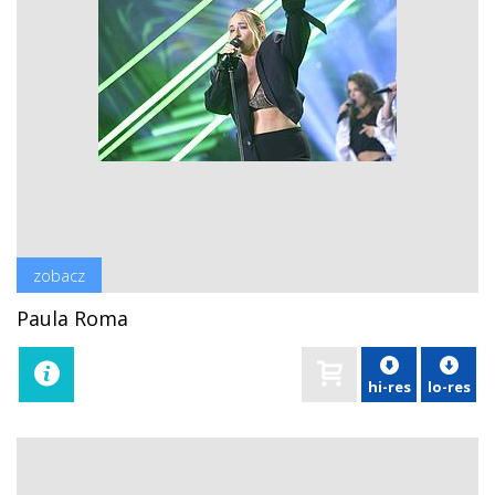
zobacz
Paula Roma
hi-res
lo-res