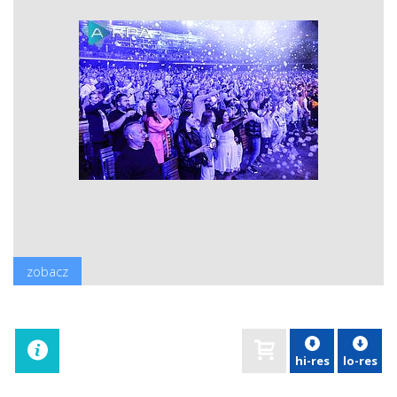
zobacz
hi-res
lo-res