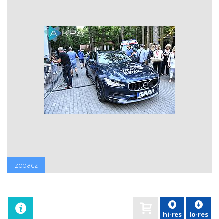
zobacz
hi-res
lo-res