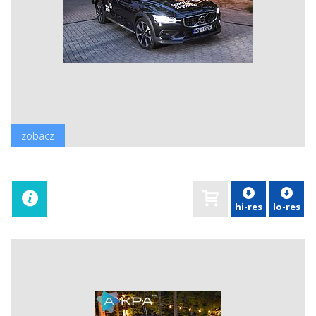
zobacz
hi-res
lo-res