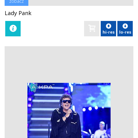
zobacz
Lady Pank
hi-res
lo-res