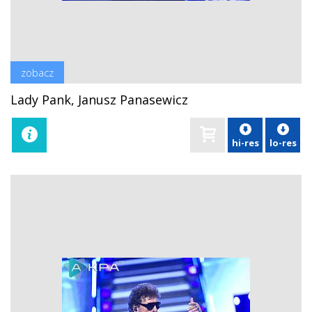
zobacz
Lady Pank, Janusz Panasewicz
hi-res
lo-res