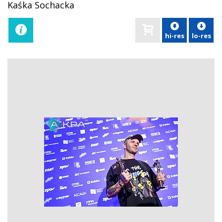
Kaśka Sochacka
hi-res
lo-res