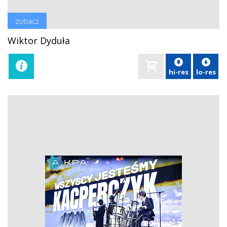
zobacz
Wiktor Dyduła
hi-res
lo-res