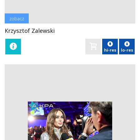
zobacz
Krzysztof Zalewski
hi-res
lo-res