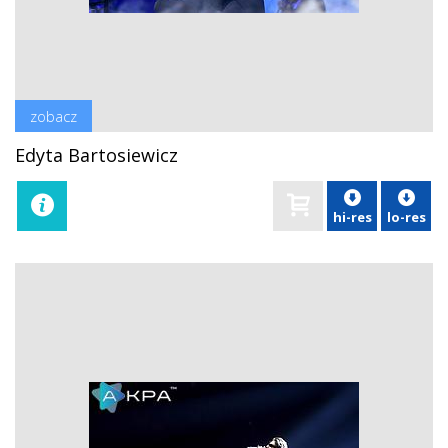
zobacz
Edyta Bartosiewicz
hi-res
lo-res