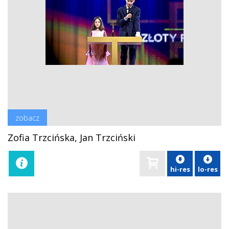
zobacz
Zofia Trzcińska, Jan Trzciński
hi-res
lo-res