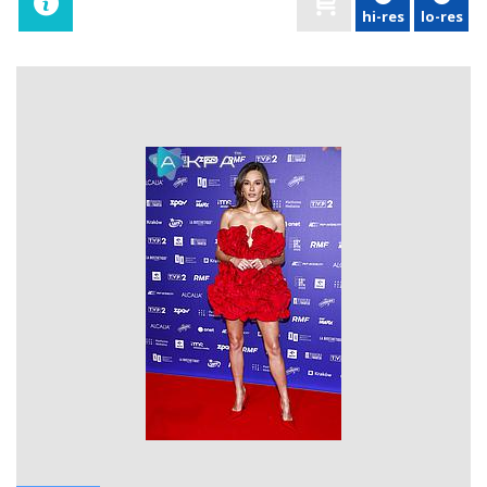
hi-res
lo-res