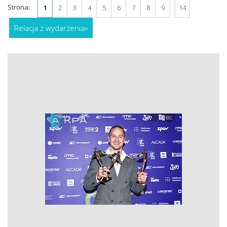
Strona:
1
2
3
4
5
6
7
8
9
14
Relacja z wydarzenia
»