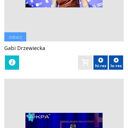
zobacz
Gabi Drzewiecka
hi-res
lo-res