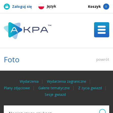
Język
Zaloguj się
Koszyk
0
Foto
powrót
Wydarzenia
Wydarzenia zagraniczne
Plany zdjęciowe
Galerie tematyczne
Z życia gwiazd
Sesje gwiazd