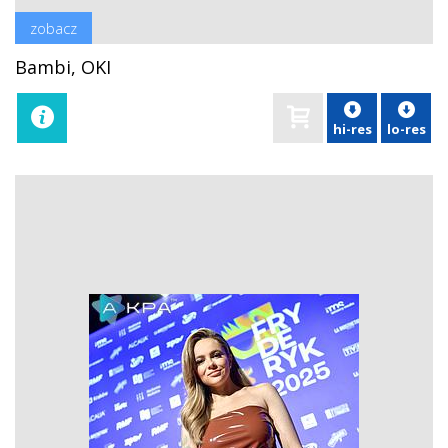
zobacz
Bambi, OKI
hi-res
lo-res