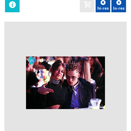
hi-res
lo-res