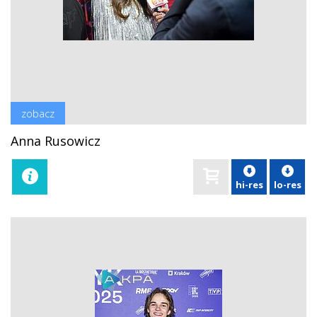
zobacz
Anna Rusowicz
hi-res
lo-res