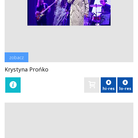
zobacz
Krystyna Prońko
hi-res
lo-res