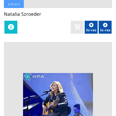
zobacz
Natalia Szroeder
hi-res
lo-res