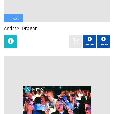
zobacz
Andrzej Dragan
hi-res
lo-res