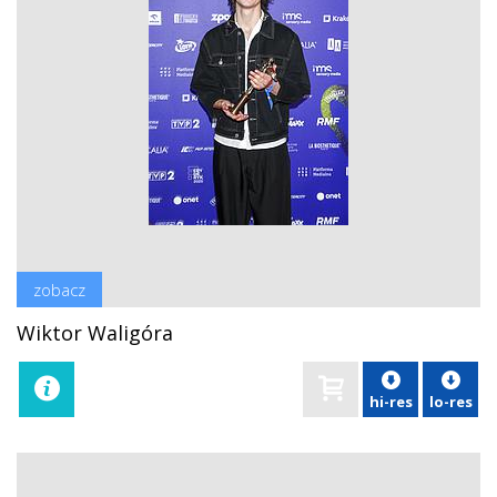
zobacz
Wiktor Waligóra
hi-res
lo-res