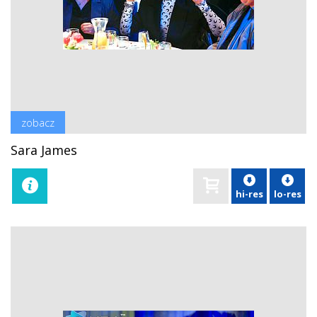
zobacz
Sara James
hi-res
lo-res