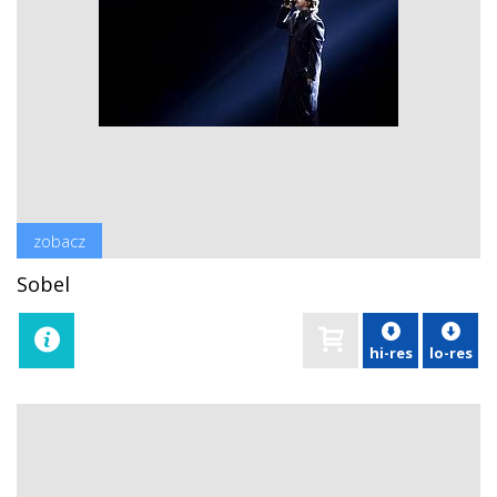
zobacz
Sobel
hi-res
lo-res