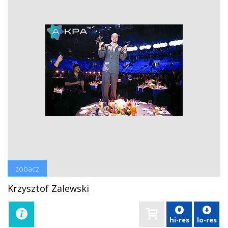
zobacz
Krzysztof Zalewski
hi-res
lo-res