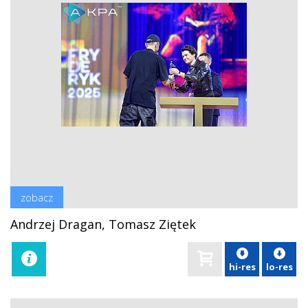
zobacz
Andrzej Dragan, Tomasz Ziętek
hi-res
lo-res