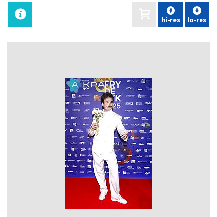
hi-res
lo-res