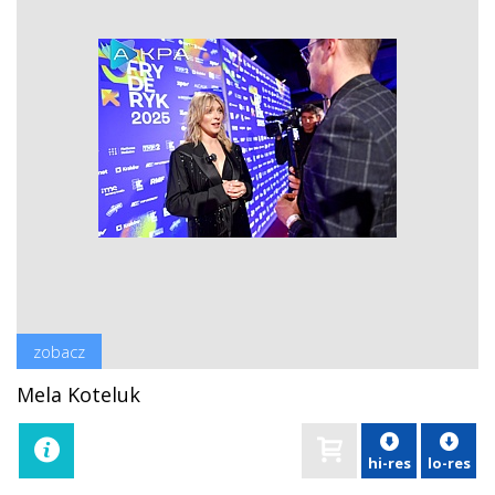
zobacz
Mela Koteluk
hi-res
lo-res