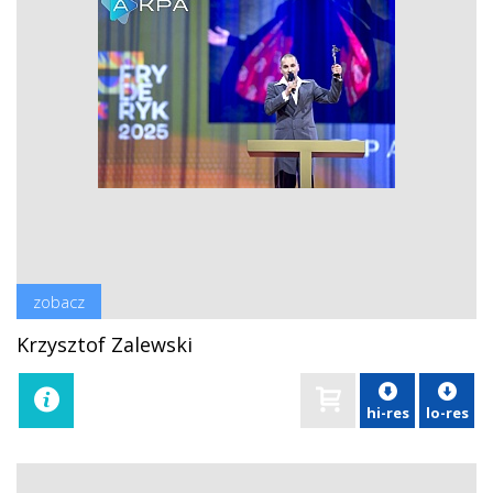
zobacz
Krzysztof Zalewski
hi-res
lo-res