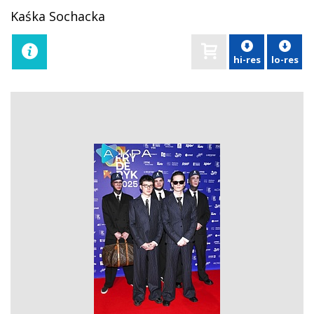
Kaśka Sochacka
hi-res
lo-res