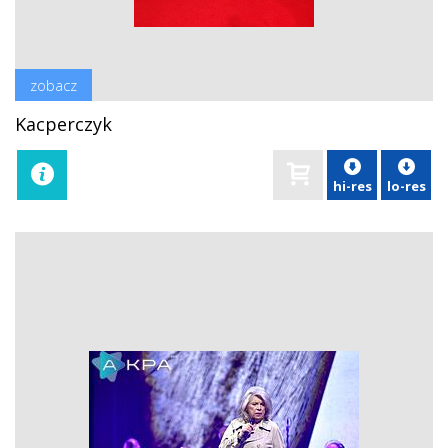
zobacz
Kacperczyk
hi-res
lo-res